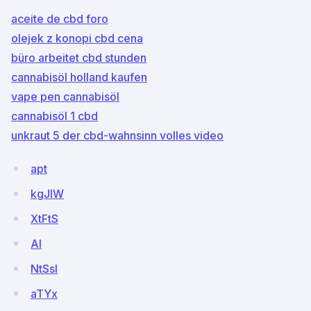
aceite de cbd foro
olejek z konopi cbd cena
büro arbeitet cbd stunden
cannabisöl holland kaufen
vape pen cannabisöl
cannabisöl 1 cbd
unkraut 5 der cbd-wahnsinn volles video
apt
kgJIW
XtFtS
AI
NtSsI
aTYx